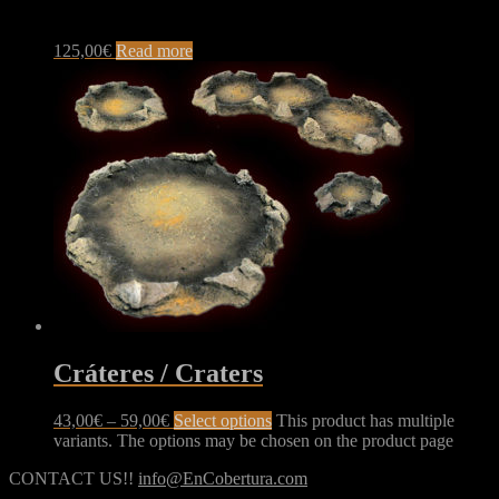
125,00
€
Read more
Cráteres / Craters
43,00
€
–
59,00
€
Select options
This product has multiple
variants. The options may be chosen on the product page
CONTACT US!!
info@EnCobertura.com