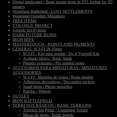
Digital landscapes - Basic terrain items in STL format for 3D
printers
Wasteland Battlefield - LOST SETTLEMENTS
Wasteland Outsiders Miniatures
FREE ITEMS
'COLOSUS' PROJECT
Generic Sci-Fi items
DARK FUTURE RUINS
IRON HIVE
MASTERTOUCH - PAINTS AND PIGMENTS
GENERAL SCI-FI 28-35mm
SCI-FI - Kits para montar / Do It Yourself Kits
Acabado básico / Basic finish
Pintado avanzado / Pro painted series
ACCESORIOS PARA MINIATURAS / MINIATURES
ACCESSORIES
SCI-FI - Modelos de resina / Resin models
Adhesivos decorativos / Decorative stickers
Small items / Piezas pequeños
Ruedas / Wheels
OUTLET
IRON BATTLEFIELD
TERRENOS BÁSICOS / BASIC TERRAINS
Terrenos Sin Pintar / Unpainted Terrain
Mesas de juego / Battle boards