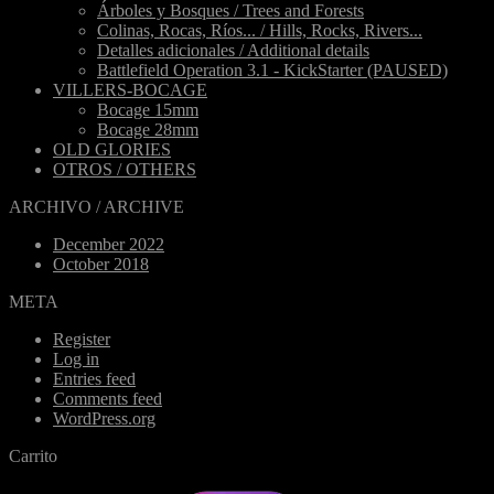
Árboles y Bosques / Trees and Forests
Colinas, Rocas, Ríos... / Hills, Rocks, Rivers...
Detalles adicionales / Additional details
Battlefield Operation 3.1 - KickStarter (PAUSED)
VILLERS-BOCAGE
Bocage 15mm
Bocage 28mm
OLD GLORIES
OTROS / OTHERS
ARCHIVO / ARCHIVE
December 2022
October 2018
META
Register
Log in
Entries feed
Comments feed
WordPress.org
Carrito