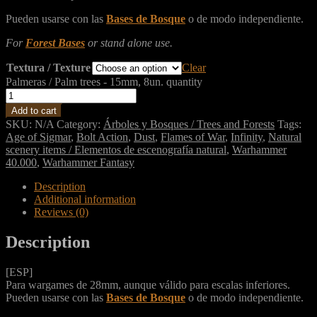
Pueden usarse con las
Bases de Bosque
o de modo independiente.
For
Forest Bases
or stand alone use.
Textura / Texture
Clear
Palmeras / Palm trees - 15mm, 8un. quantity
Add to cart
SKU:
N/A
Category:
Árboles y Bosques / Trees and Forests
Tags:
Age of Sigmar
,
Bolt Action
,
Dust
,
Flames of War
,
Infinity
,
Natural
scenery items / Elementos de escenografía natural
,
Warhammer
40.000
,
Warhammer Fantasy
Description
Additional information
Reviews (0)
Description
[ESP]
Para wargames de 28mm, aunque válido para escalas inferiores.
Pueden usarse con las
Bases de Bosque
o de modo independiente.